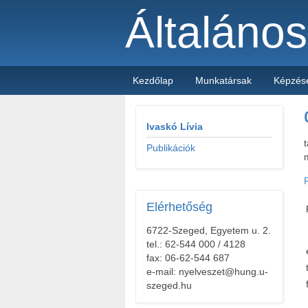
Általáno
Kezdőlap
Munkatársak
Képzés
Ivaskó Lívia
Publikációk
Elérhetőség
6722-Szeged, Egyetem u. 2.
tel.: 62-544 000 / 4128
fax: 06-62-544 687
e-mail: nyelveszet@hung.u-
szeged.hu