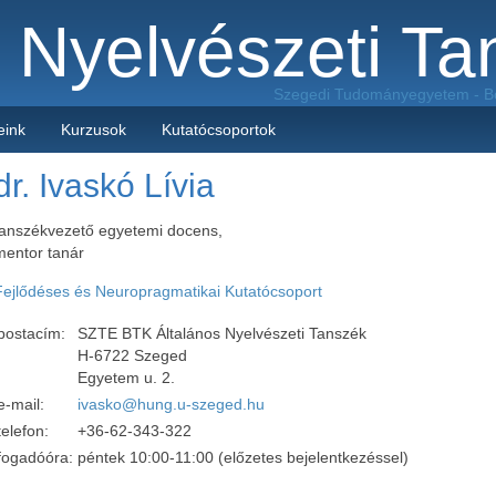
s Nyelvészeti T
Szegedi Tudományegyetem
-
B
eink
Kurzusok
Kutatócsoportok
dr. Ivaskó Lívia
tanszékvezető egyetemi docens,
mentor tanár
Fejlődéses és Neuropragmatikai Kutatócsoport
postacím:
SZTE BTK Általános Nyelvészeti Tanszék
H-6722 Szeged
Egyetem u. 2.
e-mail:
ivasko@hung.u-szeged.hu
telefon:
+36-62-343-322
fogadóóra:
péntek 10:00-11:00 (előzetes bejelentkezéssel)