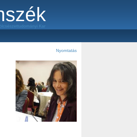
anszék
ölcsészettudományi Kar
Nyomtatás