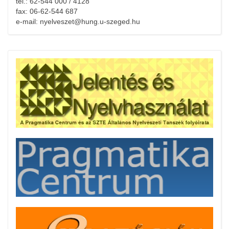
tel.: 62-544 000 / 4128
fax: 06-62-544 687
e-mail: nyelveszet@hung.u-szeged.hu