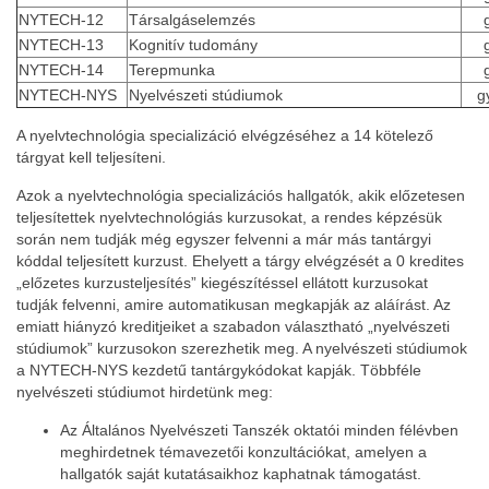
NYTECH-12
Társalgáselemzés
NYTECH-13
Kognitív tudomány
NYTECH-14
Terepmunka
NYTECH-NYS
Nyelvészeti stúdiumok
g
A nyelvtechnológia specializáció elvégzéséhez a 14 kötelező
tárgyat kell teljesíteni.
Azok a nyelvtechnológia specializációs hallgatók, akik előzetesen
teljesítettek nyelvtechnológiás kurzusokat, a rendes képzésük
során nem tudják még egyszer felvenni a már más tantárgyi
kóddal teljesített kurzust. Ehelyett a tárgy elvégzését a 0 kredites
„előzetes kurzusteljesítés” kiegészítéssel ellátott kurzusokat
tudják felvenni, amire automatikusan megkapják az aláírást. Az
emiatt hiányzó kreditjeiket a szabadon választható „nyelvészeti
stúdiumok” kurzusokon szerezhetik meg. A nyelvészeti stúdiumok
a NYTECH-NYS kezdetű tantárgykódokat kapják. Többféle
nyelvészeti stúdiumot hirdetünk meg:
Az Általános Nyelvészeti Tanszék oktatói minden félévben
meghirdetnek témavezetői konzultációkat, amelyen a
hallgatók saját kutatásaikhoz kaphatnak támogatást.