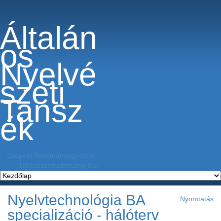
Általán
os
Nyelvé
szeti
Tansz
ék
Szegedi Tudományegyetem
-
Bölcsészettudományi Kar
Nyelvtechnológia BA
Nyomtatás
specializáció - hálóterv