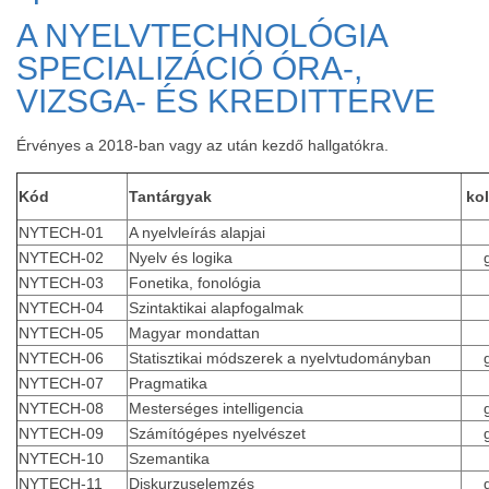
A NYELVTECHNOLÓGIA
SPECIALIZÁCIÓ ÓRA-,
VIZSGA- ÉS KREDITTERVE
Érvényes a 2018-ban vagy az után kezdő hallgatókra.
Kód
Tantárgyak
kol
NYTECH-01
A nyelvleírás alapjai
NYTECH-02
Nyelv és logika
NYTECH-03
Fonetika, fonológia
NYTECH-04
Szintaktikai alapfogalmak
NYTECH-05
Magyar mondattan
NYTECH-06
Statisztikai módszerek a nyelvtudományban
NYTECH-07
Pragmatika
NYTECH-08
Mesterséges intelligencia
NYTECH-09
Számítógépes nyelvészet
NYTECH-10
Szemantika
NYTECH-11
Diskurzuselemzés