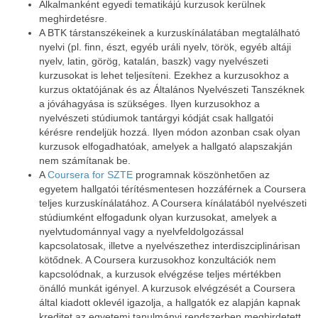
Alkalmanként egyedi tematikájú kurzusok kerülnek
meghirdetésre.
A BTK társtanszékeinek a kurzuskínálatában megtalálható
nyelvi (pl. finn, észt, egyéb uráli nyelv, török, egyéb altáji
nyelv, latin, görög, katalán, baszk) vagy nyelvészeti
kurzusokat is lehet teljesíteni. Ezekhez a kurzusokhoz a
kurzus oktatójának és az Általános Nyelvészeti Tanszéknek
a jóváhagyása is szükséges. Ilyen kurzusokhoz a
nyelvészeti stúdiumok tantárgyi kódját csak hallgatói
kérésre rendeljük hozzá. Ilyen módon azonban csak olyan
kurzusok elfogadhatóak, amelyek a hallgató alapszakján
nem számítanak be.
A
Coursera for SZTE
programnak köszönhetően az
egyetem hallgatói térítésmentesen hozzáférnek a Coursera
teljes kurzuskínálatához. A Coursera kínálatából nyelvészeti
stúdiumként elfogadunk olyan kurzusokat, amelyek a
nyelvtudománnyal vagy a nyelvfeldolgozással
kapcsolatosak, illetve a nyelvészethez interdiszciplinárisan
kötődnek. A Coursera kurzusokhoz konzultációk nem
kapcsolódnak, a kurzusok elvégzése teljes mértékben
önálló munkát igényel. A kurzusok elvégzését a Coursera
által kiadott oklevél igazolja, a hallgatók ez alapján kapnak
kreditet az egyetemi tanulmányi rendszerben meghirdetett